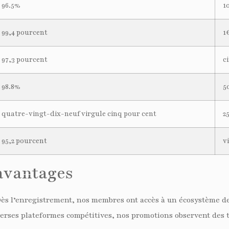
96.5%
1
99,4 pourcent
1
97,3 pourcent
c
98.8%
5
quatre-vingt-dix-neuf virgule cinq pour cent
2
95,2 pourcent
v
avantages
 Dès l’enregistrement, nos membres ont accès à un écosystème d
iverses plateformes compétitives, nos promotions observent des 