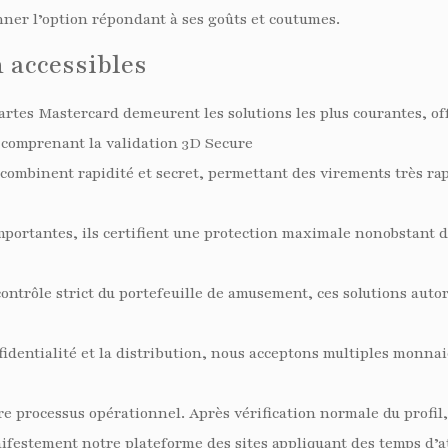
onner l’option répondant à ses goûts et coutumes.
 accessibles
artes Mastercard demeurent les solutions les plus courantes, o
 comprenant la validation 3D Secure
mbinent rapidité et secret, permettant des virements très rap
mportantes, ils certifient une protection maximale nonobstant 
ntrôle strict du portefeuille de amusement, ces solutions autor
nfidentialité et la distribution, nous acceptons multiples monna
e processus opérationnel. Après vérification normale du profil, 
ifestement notre plateforme des sites appliquant des temps d’at