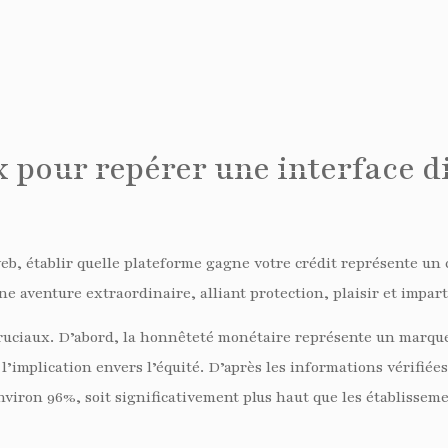
pour repérer une interface d
b, établir quelle plateforme gagne votre crédit représente un 
e aventure extraordinaire, alliant protection, plaisir et imparti
 cruciaux. D’abord, la honnêteté monétaire représente un marque
’implication envers l’équité. D’après les informations vérifiée
nviron 96%, soit significativement plus haut que les établissem