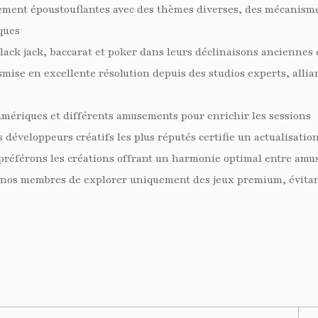
ment époustouflantes avec des thèmes diverses, des mécanisme
ques
black jack, baccarat et poker dans leurs déclinaisons anciennes
se en excellente résolution depuis des studios experts, allian
numériques et différents amusements pour enrichir les sessions
 développeurs créatifs les plus réputés certifie un actualisatio
 préférons les créations offrant un harmonie optimal entre amu
e à nos membres de explorer uniquement des jeux premium, évita