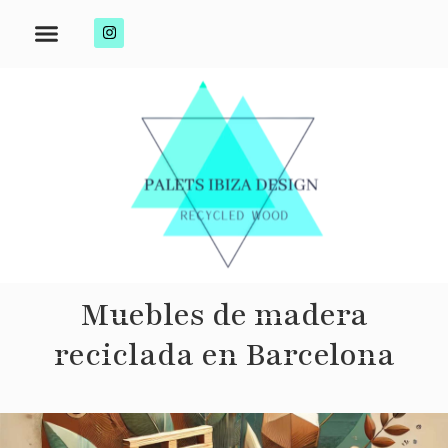
Sobre nosotros
Muebles reciclados
Muebles de madera
reciclada en Barcelona​