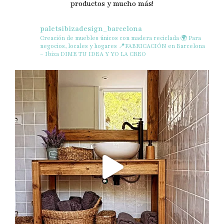
productos y mucho más!
paletsibizadesign_barcelona
Creación de muebles únicos con madera reciclada
🌍 Para
negocios, locales y hogares
📍FABRICACIÓN en Barcelona
– Ibiza
DIME TU IDEA Y YO LA CREO