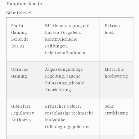
Hauptmerkmale
Schutzlevel
Malta
EU-Genehmigung mit
Extrem
Gaming
harten Vorgaben,
hoch
Behörde
kontinuierliche
(MGA)
Prüfungen,
Schutzmaßnahmen
Curacao
Anpassungsfähige
Mittel bis
Gaming
Regelung, rasche
hochwertig
Zulassung, globale
Ausrichtung
Gibraltar
Britisches Gebiet,
Sehr
Regulatory
erstklassige technische
erstklassig
Authority
Maßstäbe,
Offenlegungspflichten