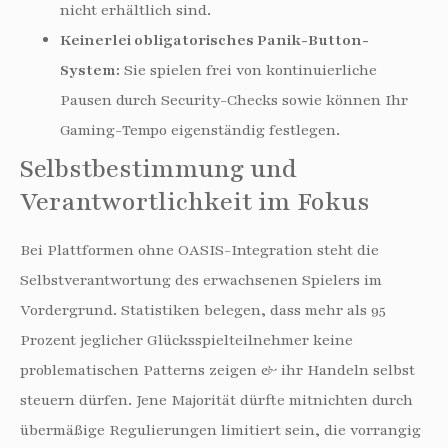
nicht erhältlich sind.
Keinerlei obligatorisches Panik-Button-
System:
Sie spielen frei von kontinuierliche
Pausen durch Security-Checks sowie können Ihr
Gaming-Tempo eigenständig festlegen.
Selbstbestimmung und
Verantwortlichkeit im Fokus
Bei Plattformen ohne OASIS-Integration steht die
Selbstverantwortung des erwachsenen Spielers im
Vordergrund. Statistiken belegen, dass mehr als 95
Prozent jeglicher Glücksspielteilnehmer keine
problematischen Patterns zeigen & ihr Handeln selbst
steuern dürfen. Jene Majorität dürfte mitnichten durch
übermäßige Regulierungen limitiert sein, die vorrangig