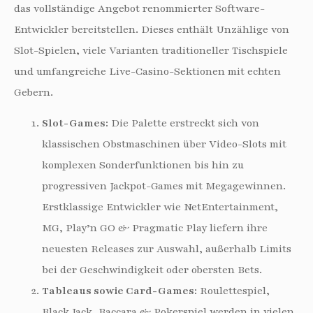
das vollständige Angebot renommierter Software-
Entwickler bereitstellen. Dieses enthält Unzählige von
Slot-Spielen, viele Varianten traditioneller Tischspiele
und umfangreiche Live-Casino-Sektionen mit echten
Gebern.
Slot-Games:
Die Palette erstreckt sich von
klassischen Obstmaschinen über Video-Slots mit
komplexen Sonderfunktionen bis hin zu
progressiven Jackpot-Games mit Megagewinnen.
Erstklassige Entwickler wie NetEntertainment,
MG, Play’n GO & Pragmatic Play liefern ihre
neuesten Releases zur Auswahl, außerhalb Limits
bei der Geschwindigkeit oder obersten Bets.
Tableaus sowie Card-Games:
Roulettespiel,
Black Jack, Baccara & Pokerspiel werden in vielen