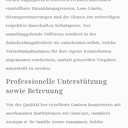
einstellbare Einzahlungsgrenzen, Loss-Limits,
Sitzungserinnerungen und die Chance zur zeitweiligen
respektive dauerhaften Selbstsperre. Der
ausschlaggebende Differenz residiert in der
Entscheidungsfreiheit: Sie entscheiden selbst, welche
Vorsichtsmaßnahmen für Ihre eigene Konstellation
angemessen erscheinen, anstatt generellen Vorgaben
unterstellt zu werden.
Professionelle Unterstützung
sowie Betreuung
Von der Qualität her exzellente Casinos kooperieren mit
anerkannten Institutionen wie GamCare, Gamblers
Anonym & Be Gamble Aware zusammen. Solche