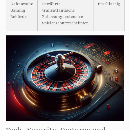
Kahnawake
Bewährte
Erstklassig
Gaming
transatlantische
Behörde
Zulassung, extensive
Spielerschutzrichtlinien
Tech- Security-Features und