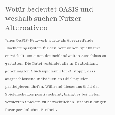
Wofür bedeutet OASIS und
weshalb suchen Nutzer
Alternativen
Jenes OASIS-Netzwerk wurde als übergreifende
Blockierungssystem für den heimischen Spielmarkt
entwickelt, um einen deutschlandweiten Ausschluss zu
gestatten. Die Datei verbindet alle in Deutschland
genehmigten Glücksspielanbieter & stoppt, dass
ausgeschlossene Individuen an Glücksspielen
partizipieren dürfen. Während dieses aus Sicht des
Spielerschutzes positiv scheint, bringt es bei vielen
versierten Spielern zu beträchtlichen Beschränkungen
ihrer persönlichen Freiheit.