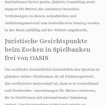
Institutionen bieten gratis, diskrete Consulting sowie
Support für Nutzer, die Assistance brauchen.
Verlinkungen zu diesen Anlaufstellen und
Aufklärungsmaterial zum kontrollierten Gaming werden
in der Norm auffällig auf der Website angebracht.
Juristische Gesichtspunkte
beim Zocken in Spielbanken
frei von OASIS
Die rechtliche Konstellation hinsichtlich des Spielens in
globalen Online-Plattformen ist oft fehlinterpretiert.
Ein verifizierter Sachverhalt ist, dass es in Deutschland
null Strafrechts- Auswirkungen für Nutzer existieren,
die in Plattformen mit internationaler Zulassung
zocken. Der Staatsvertrag richtet sich primär an