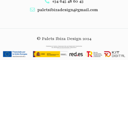
+34 645 48 60 43
paletsibizadesign@gmail.com
© Palets Ibiza Design 2024