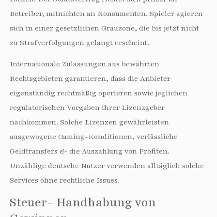
Betreiber, mitnichten an Konsumenten. Spieler agieren
sich in einer gesetzlichen Grauzone, die bis jetzt nicht
zu Strafverfolgungen gelangt erscheint.
Internationale Zulassungen aus bewährten
Rechtsgebieten garantieren, dass die Anbieter
eigenständig rechtmäßig operieren sowie jeglichen
regulatorischen Vorgaben ihrer Lizenzgeber
nachkommen. Solche Lizenzen gewährleisten
ausgewogene Gaming-Konditionen, verlässliche
Geldtransfers & die Auszahlung von Profiten.
Unzählige deutsche Nutzer verwenden alltäglich solche
Services ohne rechtliche Issues.
Steuer- Handhabung von