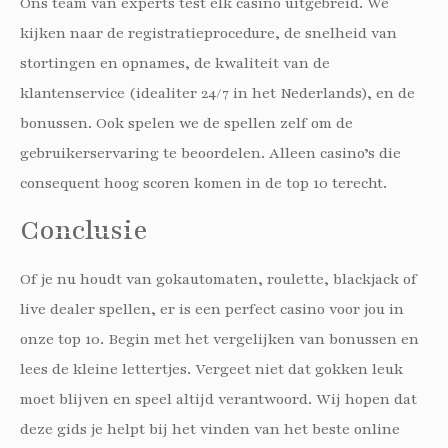
Ons team van experts test elk casino uitgebreid. We
kijken naar de registratieprocedure, de snelheid van
stortingen en opnames, de kwaliteit van de
klantenservice (idealiter 24/7 in het Nederlands), en de
bonussen. Ook spelen we de spellen zelf om de
gebruikerservaring te beoordelen. Alleen casino’s die
consequent hoog scoren komen in de top 10 terecht.
Conclusie
Of je nu houdt van gokautomaten, roulette, blackjack of
live dealer spellen, er is een perfect casino voor jou in
onze top 10. Begin met het vergelijken van bonussen en
lees de kleine lettertjes. Vergeet niet dat gokken leuk
moet blijven en speel altijd verantwoord. Wij hopen dat
deze gids je helpt bij het vinden van het beste online