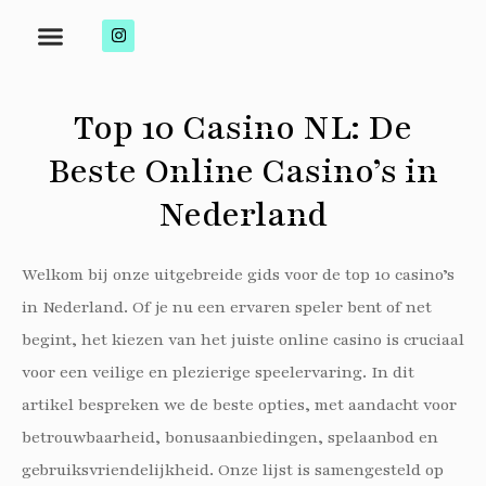
Top 10 Casino NL: De
Beste Online Casino’s in
Nederland
Welkom bij onze uitgebreide gids voor de top 10 casino’s
in Nederland. Of je nu een ervaren speler bent of net
begint, het kiezen van het juiste online casino is cruciaal
voor een veilige en plezierige speelervaring. In dit
artikel bespreken we de beste opties, met aandacht voor
betrouwbaarheid, bonusaanbiedingen, spelaanbod en
gebruiksvriendelijkheid. Onze lijst is samengesteld op