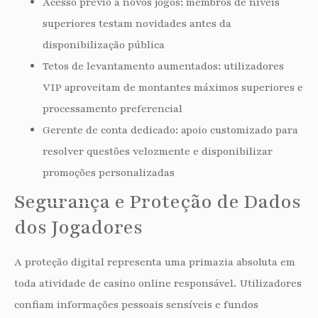
Acesso prévio a novos jogos: membros de níveis
superiores testam novidades antes da
disponibilização pública
Tetos de levantamento aumentados: utilizadores
VIP aproveitam de montantes máximos superiores e
processamento preferencial
Gerente de conta dedicado: apoio customizado para
resolver questões velozmente e disponibilizar
promoções personalizadas
Segurança e Proteção de Dados
dos Jogadores
A proteção digital representa uma primazia absoluta em
toda atividade de casino online responsável. Utilizadores
confiam informações pessoais sensíveis e fundos