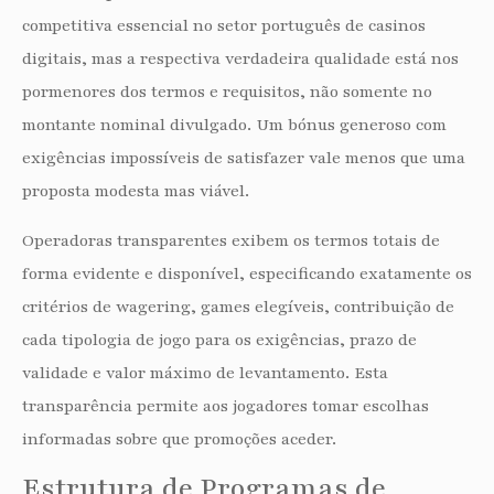
competitiva essencial no setor português de casinos
digitais, mas a respectiva verdadeira qualidade está nos
pormenores dos termos e requisitos, não somente no
montante nominal divulgado. Um bónus generoso com
exigências impossíveis de satisfazer vale menos que uma
proposta modesta mas viável.
Operadoras transparentes exibem os termos totais de
forma evidente e disponível, especificando exatamente os
critérios de wagering, games elegíveis, contribuição de
cada tipologia de jogo para os exigências, prazo de
validade e valor máximo de levantamento. Esta
transparência permite aos jogadores tomar escolhas
informadas sobre que promoções aceder.
Estrutura de Programas de