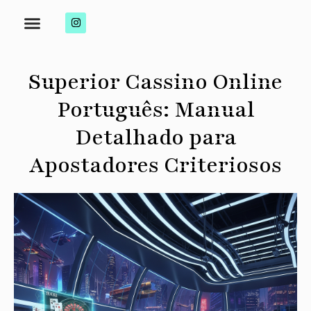
Superior Cassino Online
Português: Manual
Detalhado para
Apostadores Criteriosos