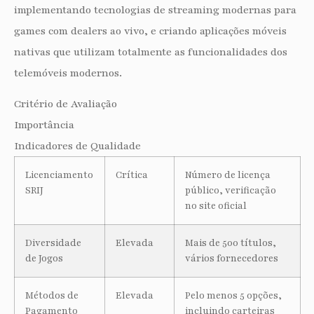
implementando tecnologias de streaming modernas para
games com dealers ao vivo, e criando aplicações móveis
nativas que utilizam totalmente as funcionalidades dos
telemóveis modernos.
Critério de Avaliação
Importância
Indicadores de Qualidade
Licenciamento
Crítica
Número de licença
SRIJ
público, verificação
no site oficial
Diversidade
Elevada
Mais de 500 títulos,
de Jogos
vários fornecedores
Métodos de
Elevada
Pelo menos 5 opções,
Pagamento
incluindo carteiras