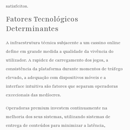
satisfeitos.
Fatores Tecnológicos
Determinantes
A infraestrutura técnica subjacente a um cassino online
define em grande medida a qualidade da vivência do
utilizador. A rapidez de carregamento dos jogos, a
consistência da plataforma durante momentos de tráfego
elevado, a adequação com dispositivos móveis e a
interface intuitiva são fatores que separam operadoras
excecionais das medíocres.
Operadoras premium investem continuamente na
melhoria dos seus sistemas, utilizando sistemas de
entrega de conteúdos para minimizar a latência,