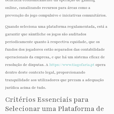
online, canalizando recursos para áreas como a
prevenção do jogo compulsivo e iniciativas comunitários.
Quando seleciona uma plataforma regulamentada, está a
garantir que sämtliche os jogos são auditados
periodicamente quanto à respectiva equidade, que os
fundos dos jogadores estão separados das contabilidade
operacionais da empresa, e que há um sistema eficaz de
resolução de disputas. A
https://www.tiagofaria.pt
opera
dentro deste contexto legal, proporcionando
tranquilidade aos utilizadores que prezam a adequação
jurídica acima de tudo.
Critérios Essenciais para
Selecionar uma Plataforma de