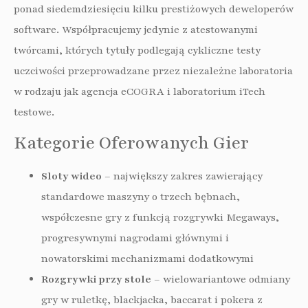
ponad siedemdziesięciu kilku prestiżowych deweloperów
software. Współpracujemy jedynie z atestowanymi
twórcami, których tytuły podlegają cykliczne testy
uczciwości przeprowadzane przez niezależne laboratoria
w rodzaju jak agencja eCOGRA i laboratorium iTech
testowe.
Kategorie Oferowanych Gier
Sloty wideo
– największy zakres zawierający
standardowe maszyny o trzech bębnach,
współczesne gry z funkcją rozgrywki Megaways,
progresywnymi nagrodami głównymi i
nowatorskimi mechanizmami dodatkowymi
Rozgrywki przy stole
– wielowariantowe odmiany
gry w ruletkę, blackjacka, baccarat i pokera z