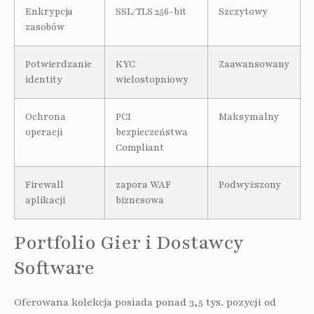
Enkrypcja
SSL/TLS 256-bit
Szczytowy
zasobów
Potwierdzanie
KYC
Zaawansowany
identity
wielostopniowy
Ochrona
PCI
Maksymalny
operacji
bezpieczeństwa
Compliant
Firewall
zapora WAF
Podwyższony
aplikacji
biznesowa
Portfolio Gier i Dostawcy
Software
Oferowana kolekcja posiada ponad 3,5 tys. pozycji od