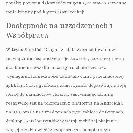
poniżej poziomu dziewięćdziesięciu s, co stawia serwis w
topie branży pod kątem czasu reakcji.
Dostępność na urządzeniach i
Współpraca
Witryna SpinHub Kasyno została zaprojektowana w
rozwiązaniu responsive projektowania, co znaczy pełną
działanie na wszelkich kategoriach devices bez
wymagania konieczności zainstalowania przeznaczonej
aplikacji. Szata graficzna samoczynnie dopasowuje swoją
formę do parametrów ekranu, zapewniając idealną
rozgrywkę tak na telefonach z platformą na Androida i
na iOS, oraz i na urządzeniach typu tablet i desktopach
desktop. Katalog tytułów w wersji mobilnej obejmuje
więcej niż dziewięćdziesiąt procent kompletnego