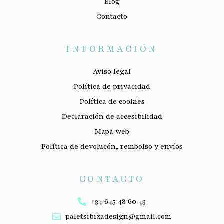
Blog
Contacto
INFORMACIÓN
Aviso legal
Política de privacidad
Política de cookies
Declaración de accesibilidad
Mapa web
Política de devolucón, rembolso y envíos
CONTACTO
+34 645 48 60 43
paletsibizadesign@gmail.com