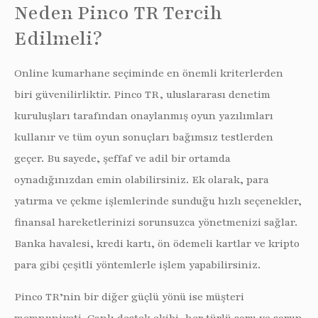
Neden Pinco TR Tercih
Edilmeli?
Online kumarhane seçiminde en önemli kriterlerden
biri güvenilirliktir. Pinco TR, uluslararası denetim
kuruluşları tarafından onaylanmış oyun yazılımları
kullanır ve tüm oyun sonuçları bağımsız testlerden
geçer. Bu sayede, şeffaf ve adil bir ortamda
oynadığınızdan emin olabilirsiniz. Ek olarak, para
yatırma ve çekme işlemlerinde sunduğu hızlı seçenekler,
finansal hareketlerinizi sorunsuzca yönetmenizi sağlar.
Banka havalesi, kredi kartı, ön ödemeli kartlar ve kripto
para gibi çeşitli yöntemlerle işlem yapabilirsiniz.
Pinco TR’nin bir diğer güçlü yönü ise müşteri
memnuniyeti. Canlı destek ekibi, her türlü soru ve sorun