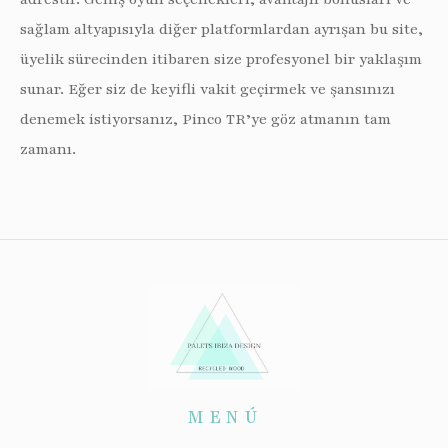
sağlam altyapısıyla diğer platformlardan ayrışan bu site,
üyelik sürecinden itibaren size profesyonel bir yaklaşım
sunar. Eğer siz de keyifli vakit geçirmek ve şansınızı
denemek istiyorsanız, Pinco TR’ye göz atmanın tam
zamanı.
MENÚ