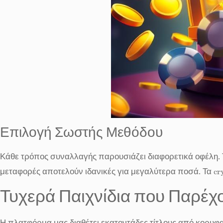
Επιλογή Σωστής Μεθόδου
Κάθε τρόπος συναλλαγής παρουσιάζει διαφορετικά οφέλη. 
μεταφορές αποτελούν ιδανικές για μεγαλύτερα ποσά. Τα c
Τυχερά Παιχνίδια που Παρέχ
Η πλατφόρμα μας διαθέτει εκατοντάδες τίτλους από κορυφα