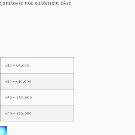
ς επιλογές που καλύπτουν όλες
€10 – €5,000
€20 – €10,000
€50 – €50,000
€30 – €20,000