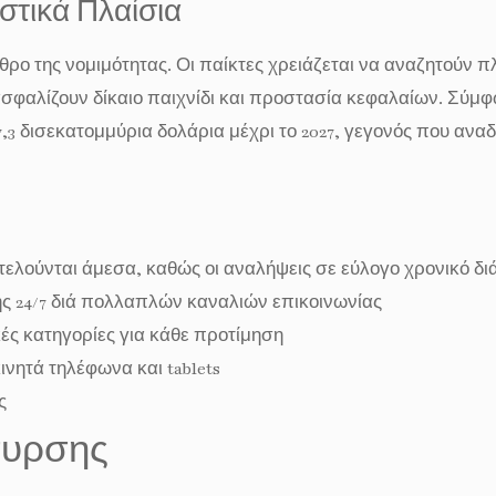
στικά Πλαίσια
θρο της νομιμότητας. Οι παίκτες χρειάζεται να αναζητούν 
ασφαλίζουν δίκαιο παιχνίδι και προστασία κεφαλαίων. Σύμ
,3 δισεκατομμύρια δολάρια μέχρι το 2027, γεγονός που αναδε
ν
τελούνται άμεσα, καθώς οι αναλήψεις σε εύλογο χρονικό δ
ς 24/7 διά πολλαπλών καναλιών επικοινωνίας
ές κατηγορίες για κάθε προτίμηση
ινητά τηλέφωνα και tablets
ς
συρσης