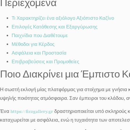
Περιεχόμενα
Τι Χαρακτηρίζει ένα αξιόλογο Αξιόπιστο Καζίνο
Επιλογές Κατάθεσης και Εξαργύρωσης
Παιχνίδια που Διαθέτουμε
Μέθοδοι για Κέρδος
Ασφάλεια και Προστασία
Επιβραβεύσεις και Προμοθείες
Ποιο Διακρίνει μια Έμπιστο Κ
Η σωστή εκλογή μίας πλατφόρμας για στοίχημα με γνήσια 
υψηλής ποιότητας ατμόσφαιρα. Σαν έμπειροι του κλάδου, α
Ένα
https://fizzgallery.gr
δραστηριοποιείται υπό σκληρούς 
καταχωρείται με ασφάλεια, ενώ η τυχαιότητα των αποτελε