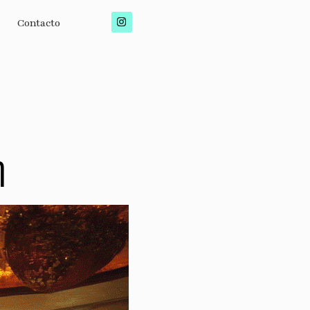
Contacto
η