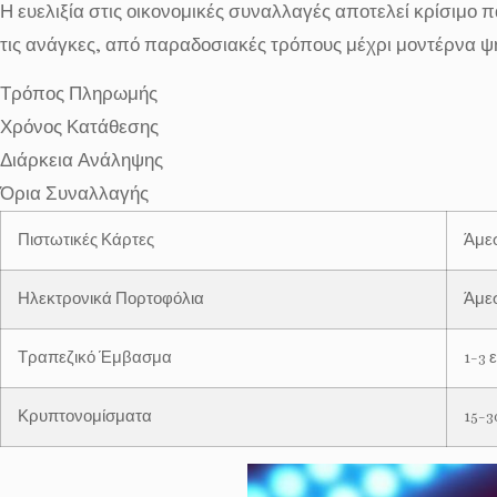
Η ευελιξία στις οικονομικές συναλλαγές αποτελεί κρίσιμο
τις ανάγκες, από παραδοσιακές τρόπους μέχρι μοντέρνα ψ
Τρόπος Πληρωμής
Χρόνος Κατάθεσης
Διάρκεια Ανάληψης
Όρια Συναλλαγής
Πιστωτικές Κάρτες
Άμε
Ηλεκτρονικά Πορτοφόλια
Άμε
Τραπεζικό Έμβασμα
1-3 
Κρυπτονομίσματα
15-3