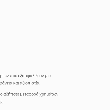
ηρίων που εξασφαλίζουν μια
άνεια και αξιοπιστία.
Οποιαδήποτε μεταφορά χρημάτων
ς.