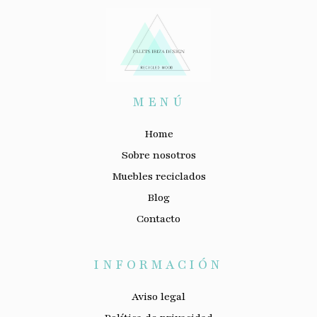
MENÚ
Home
Sobre nosotros
Muebles reciclados
Blog
Contacto
INFORMACIÓN
Aviso legal