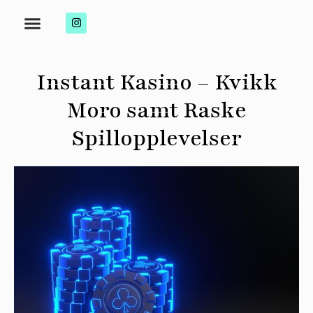
Instant Kasino – Kvikk
Moro samt Raske
Spillopplevelser