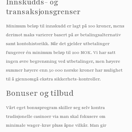
Innskudds- og
transaksjonsgrenser
Minimum beløp til innskudd er lagt på 100 kroner, mens
derimot maks varierer basert på av betalingsalternativ
samt kontohistorikk. Når det gjelder utbetalinger
fungerer én minimum beløp til 200 NOK. Vi har satt
ingen øvre begrensning ved utbetalinger, men høyere
summer høyere enn 50 000 norske kroner har mulighet
til å gjennomgå ekstra sikkerhets-kontroller.
Bonuser og tilbud
Vårt eget bonusprogram skiller seg selv kontra
tradisjonelle casinoer via man skal fokusere om
minimale wager-krav pluss åpne vilkår. Man gir