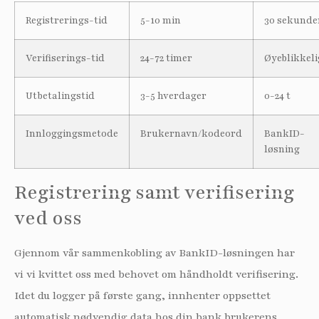
Registrerings-tid
5-10 min
30 sekunde
Verifiserings-tid
24-72 timer
Øyeblikkeli
Utbetalingstid
3-5 hverdager
0-24 t
Innloggingsmetode
Brukernavn/kodeord
BankID-
løsning
Registrering samt verifisering
ved oss
Gjennom vår sammenkobling av BankID-løsningen har
vi vi kvittet oss med behovet om håndholdt verifisering.
Idet du logger på første gang, innhenter oppsettet
automatisk nødvendig data hos din bank brukerens.