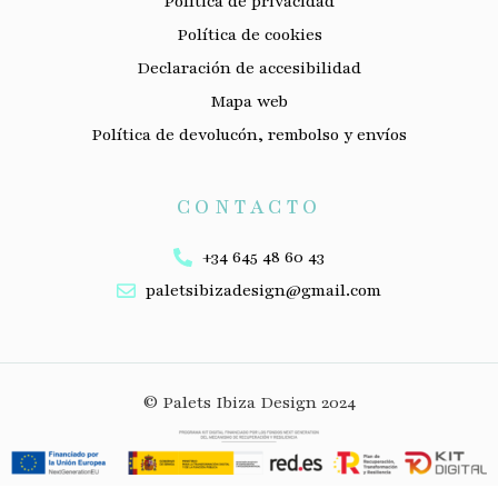
Política de privacidad
Política de cookies
Declaración de accesibilidad
Mapa web
Política de devolucón, rembolso y envíos
CONTACTO
+34 645 48 60 43
paletsibizadesign@gmail.com
© Palets Ibiza Design 2024