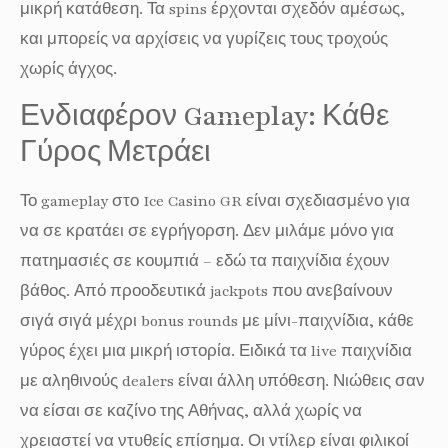
μικρή κατάθεση. Τα spins έρχονται σχεδόν αμέσως,
και μπορείς να αρχίσεις να γυρίζεις τους τροχούς
χωρίς άγχος.
Ενδιαφέρον Gameplay: Κάθε
Γύρος Μετράει
Το gameplay στο Ice Casino GR είναι σχεδιασμένο για
να σε κρατάει σε εγρήγορση. Δεν μιλάμε μόνο για
πατημασιές σε κουμπιά – εδώ τα παιχνίδια έχουν
βάθος. Από προοδευτικά jackpots που ανεβαίνουν
σιγά σιγά μέχρι bonus rounds με μίνι-παιχνίδια, κάθε
γύρος έχει μια μικρή ιστορία. Ειδικά τα live παιχνίδια
με αληθινούς dealers είναι άλλη υπόθεση. Νιώθεις σαν
να είσαι σε καζίνο της Αθήνας, αλλά χωρίς να
χρειαστεί να ντυθείς επίσημα. Οι ντίλερ είναι φιλικοί