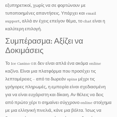
εξυπηρετικοί, χωρίς να σε φορτώνουν με
τυποποιημένες απαντήσεις. Υπάρχει και email
support, αλλά αν έχεις επείγον θέμα, το chat είναι η
καλύτερη επιλογή.
Συμπέρασμα: Αξίζει να
Δοκιμάσεις
Το Ice Casino GR δεν είναι απλά ένα ακόμα online
καζίνο. Είναι μια πλατφόρμα που προσέχει τις
λεπτομέρειες – από τα δωρεάν spins μέχρι τις
γρήγορες πληρωμές, η εμπειρία είναι σχεδιασμένη
για να είναι ευχάριστη και δίκαιη. Αν θέλεις να δεις
από πρώτο χέρι τι σημαίνει σύγχρονο online στοίχημα
με μια ελληνική πινελιά, κάνε μια βόλτα. Ίσως να