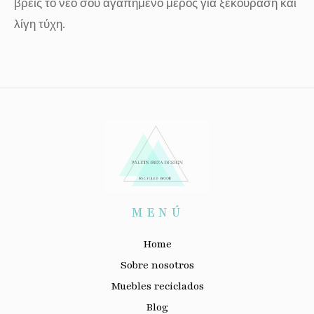
βρεις το νέο σου αγαπημένο μέρος για ξεκούραση και
λίγη τύχη.
MENÚ
Home
Sobre nosotros
Muebles reciclados
Blog