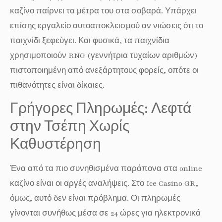
καζίνο παίρνει τα μέτρα του στα σοβαρά. Υπάρχει
επίσης εργαλείο αυτοαποκλεισμού αν νιώσεις ότι το
παιχνίδι ξεφεύγει. Και φυσικά, τα παιχνίδια
χρησιμοποιούν RNG (γεννήτρια τυχαίων αριθμών)
πιστοποιημένη από ανεξάρτητους φορείς, οπότε οι
πιθανότητες είναι δίκαιες.
Γρήγορες Πληρωμές: Λεφτά
στην Τσέπη Χωρίς
Καθυστέρηση
Ένα από τα πιο συνηθισμένα παράπονα στα online
καζίνο είναι οι αργές αναλήψεις. Στο Ice Casino GR,
όμως, αυτό δεν είναι πρόβλημα. Οι πληρωμές
γίνονται συνήθως μέσα σε 24 ώρες για ηλεκτρονικά