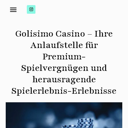
Golisimo Casino – Ihre
Anlaufstelle für
Premium-
Spielvergnügen und
herausragende
Spielerlebnis-Erlebnisse