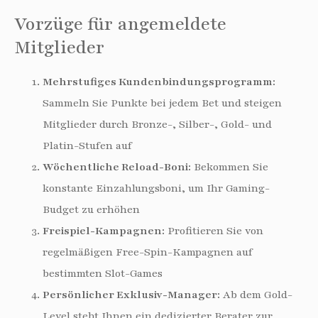
Vorzüge für angemeldete
Mitglieder
Mehrstufiges Kundenbindungsprogramm:
Sammeln Sie Punkte bei jedem Bet und steigen
Mitglieder durch Bronze-, Silber-, Gold- und
Platin-Stufen auf
Wöchentliche Reload-Boni:
Bekommen Sie
konstante Einzahlungsboni, um Ihr Gaming-
Budget zu erhöhen
Freispiel-Kampagnen:
Profitieren Sie von
regelmäßigen Free-Spin-Kampagnen auf
bestimmten Slot-Games
Persönlicher Exklusiv-Manager:
Ab dem Gold-
Level steht Ihnen ein dedizierter Berater zur