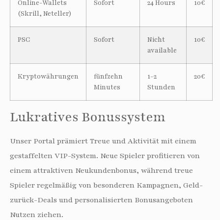
Online-Wallets
Sofort
24 Hours
10€
(Skrill, Neteller)
PSC
Sofort
Nicht
10€
available
Kryptowährungen
fünfzehn
1-2
20€
Minutes
Stunden
Lukratives Bonussystem
Unser Portal prämiert Treue und Aktivität mit einem
gestaffelten VIP-System. Neue Spieler profitieren von
einem attraktiven Neukundenbonus, während treue
Spieler regelmäßig von besonderen Kampagnen, Geld-
zurück-Deals und personalisierten Bonusangeboten
Nutzen ziehen.