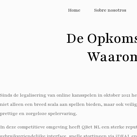
Home
Sobre nosotros
De Opkomst
Waarom
Sinds de legalisering van online kansspelen in oktober 2021 h
niet alleen een breed scala aan spellen bieden, maar ook veili
prettige en zorgeloze spelervaring.
In deze competitieve omgeving heeft QBet NL een sterke reputa
gebruiksvriendelijke interface, snelle stortingen via iDEAL e