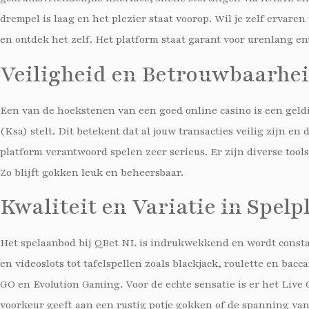
drempel is laag en het plezier staat voorop. Wil je zelf ervare
en ontdek het zelf. Het platform staat garant voor urenlang e
Veiligheid en Betrouwbaarhe
Een van de hoekstenen van een goed online casino is een geld
(Ksa) stelt. Dit betekent dat al jouw transacties veilig zijn
platform verantwoord spelen zeer serieus. Er zijn diverse tools
Zo blijft gokken leuk en beheersbaar.
Kwaliteit en Variatie in Spelp
Het spelaanbod bij QBet NL is indrukwekkend en wordt constan
en videoslots tot tafelspellen zoals blackjack, roulette en bac
GO en Evolution Gaming. Voor de echte sensatie is er het Live 
voorkeur geeft aan een rustig potje gokken of de spanning van 