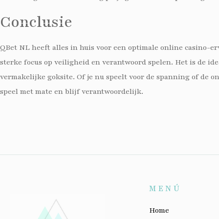
Conclusie
QBet NL heeft alles in huis voor een optimale online casino-e
sterke focus op veiligheid en verantwoord spelen. Het is de i
vermakelijke goksite. Of je nu speelt voor de spanning of de on
speel met mate en blijf verantwoordelijk.
MENÚ
Home