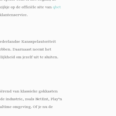
jkje op de officiële site van
qbet
klantenservice.
Nederlandse Kansspelautoriteit
 hebben. Daarnaast neemt het
ijkheid om jezelf uit te sluiten.
iërend van klassieke gokkasten
de industrie, zoals NetEnt, Play’n
ealtime omgeving. Of je nu de