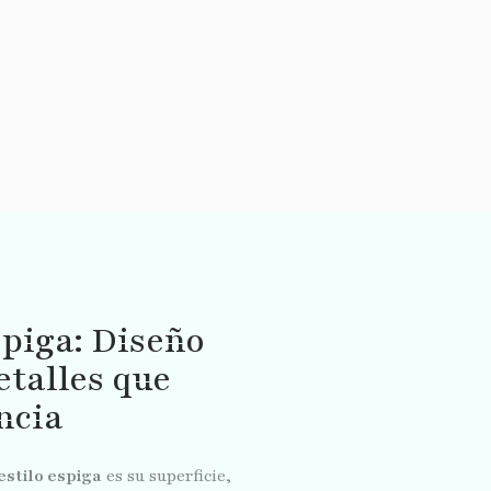
spiga: Diseño
talles que
ncia
estilo espiga
es su superficie,