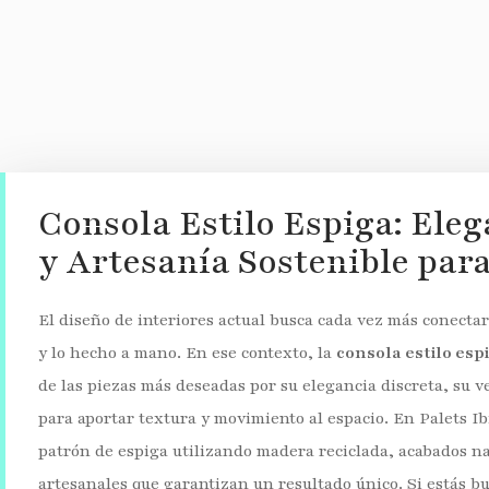
Consola Estilo Espiga: Eleg
y Artesanía Sostenible par
El diseño de interiores actual busca cada vez más conectar 
y lo hecho a mano. En ese contexto, la
consola estilo esp
de las piezas más deseadas por su elegancia discreta, su v
para aportar textura y movimiento al espacio. En Palets I
patrón de espiga utilizando madera reciclada, acabados na
artesanales que garantizan un resultado único. Si estás b