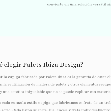
convierte en una solución versátil si
é elegir Palets Ibiza Design?
tilo espiga
fabricada por Palets Ibiza es la garantía de estar e
 la reutilización de madera de palets y otros elementos recupe
 y una estética inigualable que no se puede replicar con materia
so cada
consola estilo espiga
que fabricamos es fruto de un tra
erie. Cada listón se corta, lija, encaja y trata individualment