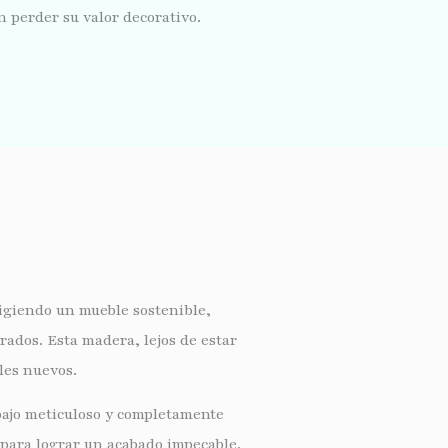
n perder su valor decorativo.
ligiendo un mueble sostenible,
rados. Esta madera, lejos de estar
les nuevos.
bajo meticuloso y completamente
e para lograr un acabado impecable.