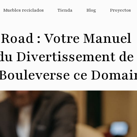
Muebles reciclados
Tienda
Blog
Proyectos
Road : Votre Manuel
 du Divertissement de
 Bouleverse ce Domai