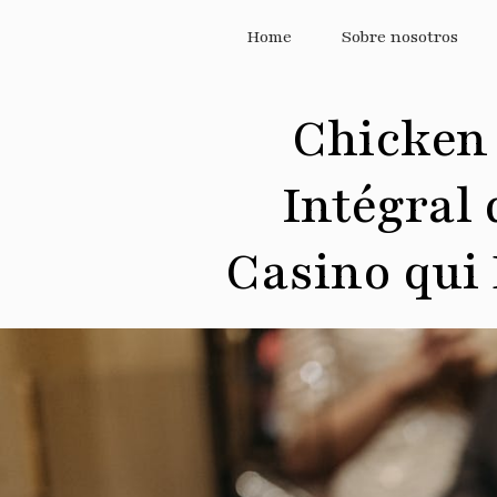
Home
Sobre nosotros
Chicken 
Intégral
Casino qui