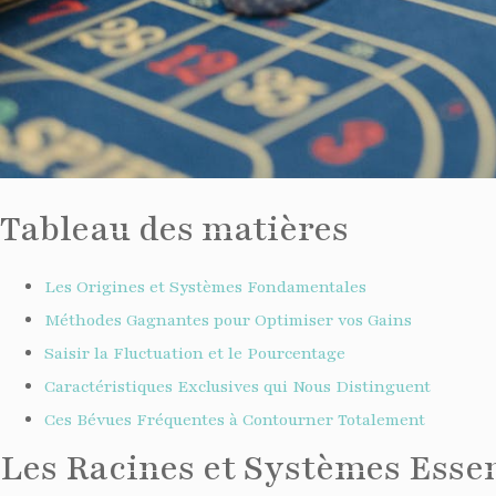
Tableau des matières
Les Origines et Systèmes Fondamentales
Méthodes Gagnantes pour Optimiser vos Gains
Saisir la Fluctuation et le Pourcentage
Caractéristiques Exclusives qui Nous Distinguent
Ces Bévues Fréquentes à Contourner Totalement
Les Racines et Systèmes Essen