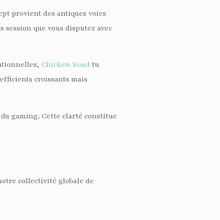
ept provient des antiques voies
es session que vous disputez avec
ntionnelles,
Chicken Road
tu
efficients croissants mais
 du gaming. Cette clarté constitue
tre collectivité globale de