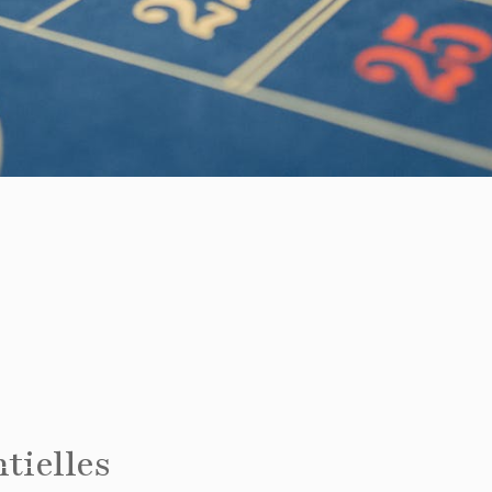
tielles