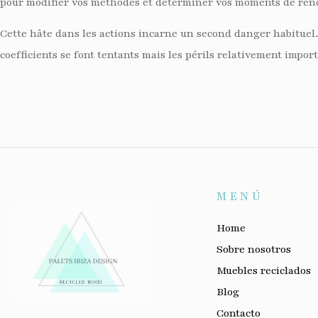
pour modifier vos méthodes et déterminer vos moments de ren
Cette hâte dans les actions incarne un second danger habituel.
coefficients se font tentants mais les périls relativement import
MENÚ
Home
Sobre nosotros
Muebles reciclados
Blog
Contacto