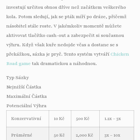
investují určitou obnos dříve než začátkem veškerého
kola. Potom sledují, jak se pták míří po dráze, přičemž
násobitel stále roste. V jakémkoliv momentě můžete
aktivovat tlačítko cash-out a zabezpečit si současnou
výhru. Když však kuře nedojde včas a dostane se s
překážkou, sázka je pryč. Tento systém vytváří
Chicken
Road game
tak dramatickou a náhodnou.
Typ Sázky
Nejnižší Částka
Maximální Částka
Potenciální Výhra
Konzervativní
10 Kč
500 Kč
1.2x – 3x
Průměrné
50 Kč
2,000 Kč
3x – 10x