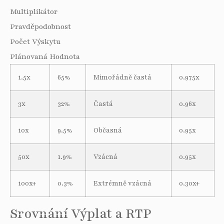
Multiplikátor
Pravděpodobnost
Počet Výskytu
Plánovaná Hodnota
1.5x
65%
Mimořádně častá
0.975x
3x
32%
Častá
0.96x
10x
9.5%
Občasná
0.95x
50x
1.9%
Vzácná
0.95x
100x+
0.3%
Extrémně vzácná
0.30x+
Srovnání Výplat a RTP