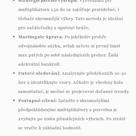
Strategie jistého výstupu:
Vyzvednutí při
multiplikátoru 1.5x do 2x zajišťuje pravidelné, i
třebaže skromnější výhry. Tato metoda je ideální
pro začátečníky a opatrné hráče.
Martingale úprava:
Po jakékoliv prohře
zdvojnásobte sázku, avšak určete si pevný limit
max pátých po sobě následujících proher. Žádá
adekvátní bankroll.
Datové sledování:
Analyzujte předchozích 20-30
her a identifikujte vzory. Ačkoliv je všechny kolo
samostatné, je možné se projevovat dočasné trendy.
Postupné cílení:
Začněte s skromnějšími
předpokládanými multiplikátory a pozvolna je
zvyšujte po zisku přinášejících výhrách. Po ztrátě
se vraťte k základní hodnotě.