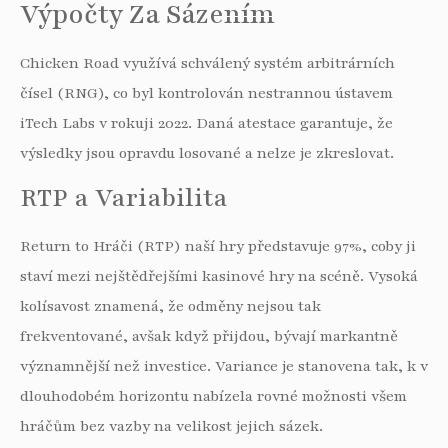
Výpočty Za Sázením
Chicken Road využívá schválený systém arbitrárních
čísel (RNG), co byl kontrolován nestrannou ústavem
iTech Labs v rokuji 2022. Daná atestace garantuje, že
výsledky jsou opravdu losované a nelze je zkreslovat.
RTP a Variabilita
Return to Hráči (RTP) naší hry představuje 97%, coby ji
staví mezi nejštědřejšími kasinové hry na scéně. Vysoká
kolísavost znamená, že odměny nejsou tak
frekventované, avšak když přijdou, bývají markantně
významnější než investice. Variance je stanovena tak, k v
dlouhodobém horizontu nabízela rovné možnosti všem
hráčům bez vazby na velikost jejich sázek.