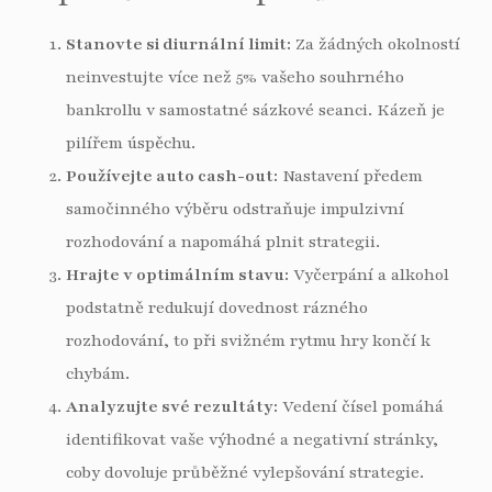
Stanovte si diurnální limit:
Za žádných okolností
neinvestujte více než 5% vašeho souhrného
bankrollu v samostatné sázkové seanci. Kázeň je
pilířem úspěchu.
Používejte auto cash-out:
Nastavení předem
samočinného výběru odstraňuje impulzivní
rozhodování a napomáhá plnit strategii.
Hrajte v optimálním stavu:
Vyčerpání a alkohol
podstatně redukují dovednost rázného
rozhodování, to při svižném rytmu hry končí k
chybám.
Analyzujte své rezultáty:
Vedení čísel pomáhá
identifikovat vaše výhodné a negativní stránky,
coby dovoluje průběžné vylepšování strategie.