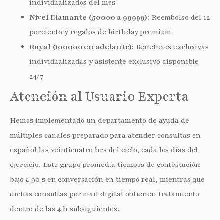
individualizados del mes
Nivel Diamante (50000 a 99999):
Reembolso del 12
porciento y regalos de birthday premium
Royal (100000 en adelante):
Beneficios exclusivas
individualizadas y asistente exclusivo disponible
24/7
Atención al Usuario Experta
Hemos implementado un departamento de ayuda de
múltiples canales preparado para atender consultas en
español las veinticuatro hrs del ciclo, cada los días del
ejercicio. Este grupo promedia tiempos de contestación
bajo a 90 s en conversación en tiempo real, mientras que
dichas consultas por mail digital obtienen tratamiento
dentro de las 4 h subsiguientes.