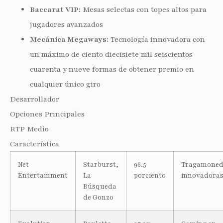
Baccarat VIP:
Mesas selectas con topes altos para
jugadores avanzados
Mecánica Megaways:
Tecnología innovadora con
un máximo de ciento diecisiete mil seiscientos
cuarenta y nueve formas de obtener premio en
cualquier único giro
Desarrollador
Opciones Principales
RTP Medio
Característica
Net
Starburst,
96.5
Tragamoned
Entertainment
La
porciento
innovadora
Búsqueda
de Gonzo