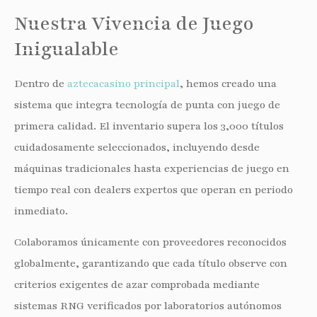
Nuestra Vivencia de Juego
Inigualable
Dentro de
aztecacasino principal
, hemos creado una
sistema que integra tecnología de punta con juego de
primera calidad. El inventario supera los 3,000 títulos
cuidadosamente seleccionados, incluyendo desde
máquinas tradicionales hasta experiencias de juego en
tiempo real con dealers expertos que operan en periodo
inmediato.
Colaboramos únicamente con proveedores reconocidos
globalmente, garantizando que cada título observe con
criterios exigentes de azar comprobada mediante
sistemas RNG verificados por laboratorios autónomos