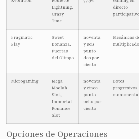
Evolution
Roulette
97.3%
Gaming en
Lightning,
directo
Crazy
participativ
Time
Pragmatic
Sweet
noventa
Mecánicas d
Play
Bonanza,
y seis
multiplicad
Puertas
punto
del Olimpo
dos por
ciento
Microgaming
Mega
noventa
Botes
Moolah
y cinco
progresivos
Slot,
punto
monumenta
Immortal
ocho por
Romance
ciento
Slot
Opciones de Operaciones