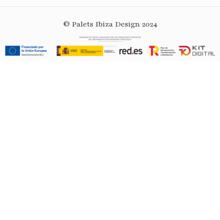
© Palets Ibiza Design 2024