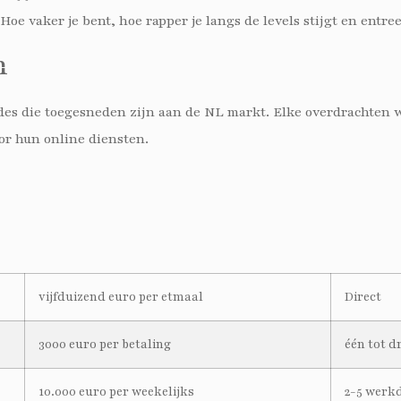
 Hoe vaker je bent, hoe rapper je langs de levels stijgt en entre
n
odes die toegesneden zijn aan de NL markt. Elke overdrachten 
or hun online diensten.
vijfduizend euro per etmaal
Direct
3000 euro per betaling
één tot d
10.000 euro per weekelijks
2-5 werk