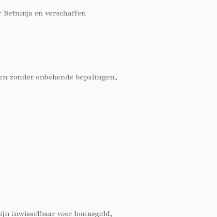
r Betninja en verschaffen
den zonder onbekende bepalingen,
ijn inwisselbaar voor bonusgeld,