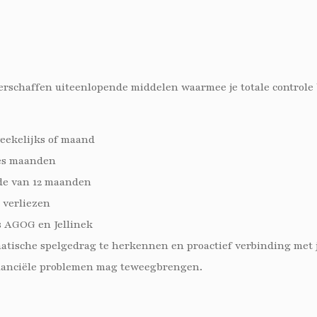
rschaffen uiteenlopende middelen waarmee je totale controle 
weekelijks of maand
zes maanden
ode van 12 maanden
 verliezen
s AGOG en Jellinek
tische spelgedrag te herkennen en proactief verbinding met j
inanciële problemen mag teweegbrengen.