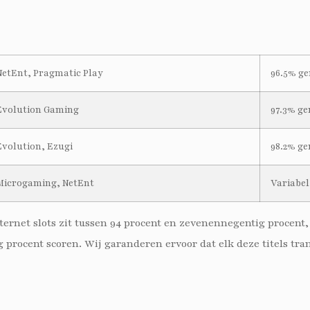
NetEnt, Pragmatic Play
96.5% g
Evolution Gaming
97.3% g
Evolution, Ezugi
98.2% ge
Microgaming, NetEnt
Variabel
ernet slots zit tussen 94 procent en zevenennegentig procent,
ig procent scoren. Wij garanderen ervoor dat elk deze titels t