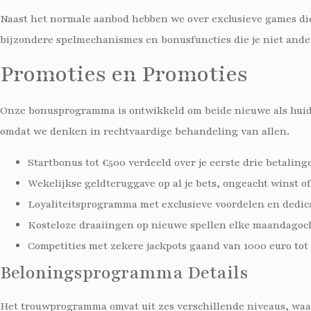
Naast het normale aanbod hebben we over exclusieve games die 
bijzondere spelmechanismes en bonusfuncties die je niet ande
Promoties en Promoties
Onze bonusprogramma is ontwikkeld om beide nieuwe als huid
omdat we denken in rechtvaardige behandeling van allen.
Startbonus tot €500 verdeeld over je eerste drie betaling
Wekelijkse geldteruggave op al je bets, ongeacht winst of
Loyaliteitsprogramma met exclusieve voordelen en dedi
Kosteloze draaiingen op nieuwe spellen elke maandagoc
Competities met zekere jackpots gaand van 1000 euro tot
Beloningsprogramma Details
Het trouwprogramma omvat uit zes verschillende niveaus, waarb