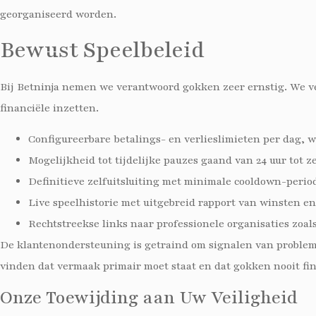
georganiseerd worden.
Bewust Speelbeleid
Bij Betninja nemen we verantwoord gokken zeer ernstig. We ve
financiële inzetten.
Configureerbare betalings- en verlieslimieten per dag, 
Mogelijkheid tot tijdelijke pauzes gaand van 24 uur tot 
Definitieve zelfuitsluiting met minimale cooldown-peri
Live speelhistorie met uitgebreid rapport van winsten en
Rechtstreekse links naar professionele organisaties zoal
De klantenondersteuning is getraind om signalen van problema
vinden dat vermaak primair moet staat en dat gokken nooit f
Onze Toewijding aan Uw Veiligheid