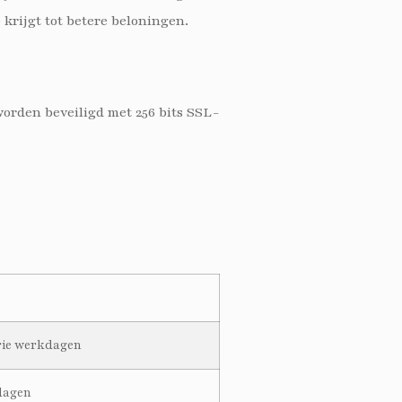
e krijgt tot betere beloningen.
worden beveiligd met 256 bits SSL-
rie werkdagen
dagen