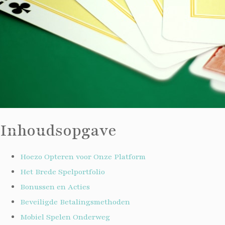
Inhoudsopgave
Hoezo Opteren voor Onze Platform
Het Brede Spelportfolio
Bonussen en Acties
Beveiligde Betalingsmethoden
Mobiel Spelen Onderweg