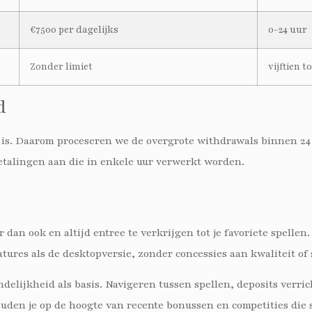
€7500 per dagelijks
0-24 uur
Zonder limiet
vijftien 
d
 is. Daarom proceseren we de overgrote withdrawals binnen 24 u
betalingen aan die in enkele uur verwerkt worden.
dan ook en altijd entree te verkrijgen tot je favoriete spellen.
tures als de desktopversie, zonder concessies aan kwaliteit of 
delijkheid als basis. Navigeren tussen spellen, deposits verr
uden je op de hoogte van recente bonussen en competities die s